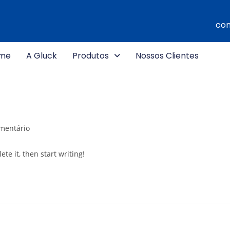
com
me
A Gluck
Produtos
Nossos Clientes
mentário
te it, then start writing!