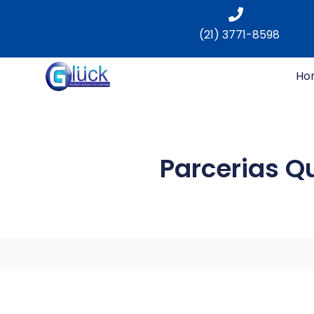
(21) 3771-8598
Ho
Parcerias Q