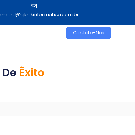
ercial@gluckinformatica.com.br​
Contate-Nos
 De
Confiança
Êxito