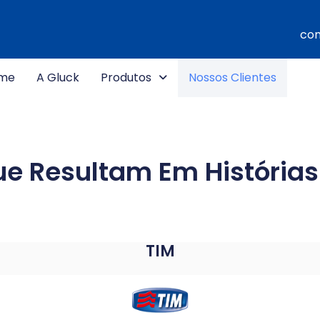
com
me
A Gluck
Produtos
Nossos Clientes
ue Resultam Em Histórias
TIM