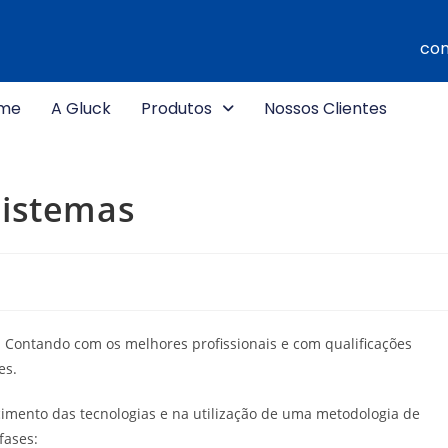
com
me
A Gluck
Produtos
Nossos Clientes
Sistemas
 Contando com os melhores profissionais e com qualificações
es.
cimento das tecnologias e na utilização de uma metodologia de
fases: